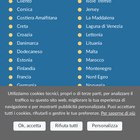
Cilento
Isole Tremiti
Corsica
Jersey
Costiera Amalfitana
La Maddalena
Creta
Laguna di Venezia
Croazia
Lettonia
Danimarca
Lituania
Dodecaneso
Malta
Estonia
Marocco
Finlandia
Montenegro
Francia
Nord Egeo
Germania
Norvegia
Utilizziamo cookies tecnici, propri o di terze parti, per analizzare il
Gran Bretagna
Paesi Bassi
traffico su questo sito web, migliorare la tua esperienza di
Gran Canaria
Pantelleria
navigazione e per mostrarti pubblicità personalizzata. Puoi accettare
Grecia
Polonia
tutti i cookies, rifiutarli o gestire le tue preferenze.
Per saperne di più
Guernsey
Ponza
Ok, accetta
Rifiuta tutti
Personalizza
Irlanda
Procida
Irlanda del Nord
Sardegna