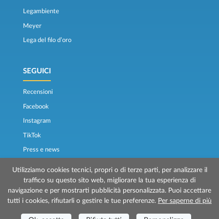
Legambiente
Meyer
Lega del filo d’oro
SEGUICI
Recensioni
Facebook
Instagram
TikTok
Press e news
Osservatorio traghetti
Utilizziamo cookies tecnici, propri o di terze parti, per analizzare il
traffico su questo sito web, migliorare la tua esperienza di
navigazione e per mostrarti pubblicità personalizzata. Puoi accettare
tutti i cookies, rifiutarli o gestire le tue preferenze.
Per saperne di più