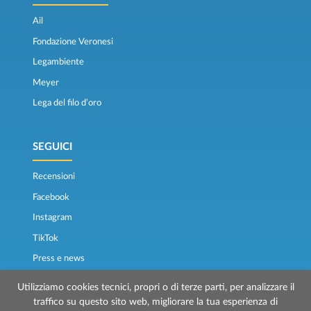
Ail
Fondazione Veronesi
Legambiente
Meyer
Lega del filo d’oro
SEGUICI
Recensioni
Facebook
Instagram
TikTok
Press e news
Osservatorio traghetti
Utilizziamo cookies tecnici, propri o di terze parti, per analizzare il
traffico su questo sito web, migliorare la tua esperienza di