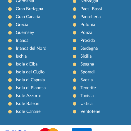
Germania
Norvegia
Gran Bretagna
Paesi Bassi
Gran Canaria
Pantelleria
Grecia
Polonia
Guernsey
Ponza
Irlanda
Procida
Irlanda del Nord
Sardegna
Ischia
Sicilia
Isola d'Elba
Spagna
Isola del Giglio
Sporadi
Isola di Capraia
Svezia
Isola di Pianosa
Tenerife
Isole Azzorre
Tunisia
Isole Baleari
Ustica
Isole Canarie
Ventotene